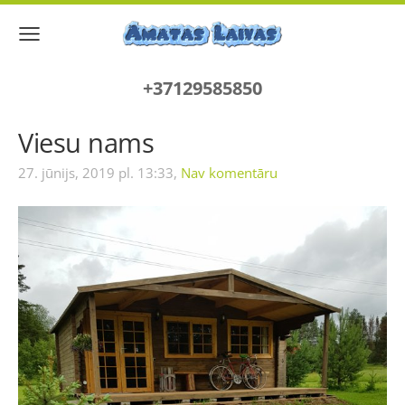
+37129585850
Viesu nams
27. jūnijs, 2019 pl. 13:33,
Nav komentāru